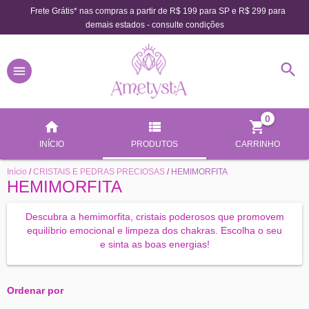
Frete Grátis* nas compras a partir de R$ 199 para SP e R$ 299 para
demais estados - consulte condições
0
INÍCIO
PRODUTOS
CARRINHO
Início
/
CRISTAIS E PEDRAS PRECIOSAS
/
HEMIMORFITA
HEMIMORFITA
Descubra a hemimorfita, cristais poderosos que promovem
equilíbrio emocional e limpeza dos chakras. Escolha o seu
e sinta as boas energias!
Ordenar por