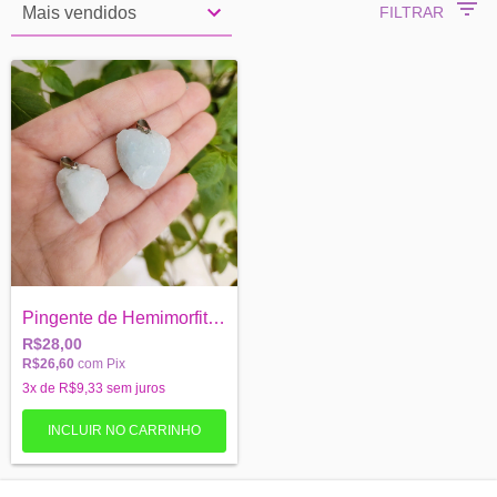
FILTRAR
Pingente de Hemimorfita - contra estress...
R$28,00
R$26,60
com
Pix
3
x de
R$9,33
sem juros