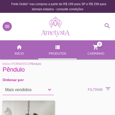
Frete Grátis* nas compras a partir de R$ 199 para SP e R$ 299 para
demais estados - consulte condições
0
INÍCIO
PRODUTOS
CARRINHO
Início
/
FORMATO
/
Pêndulo
Pêndulo
Ordenar por
FILTRAR