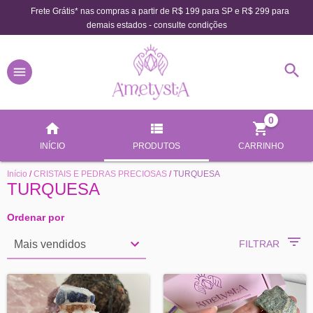
Frete Grátis* nas compras a partir de R$ 199 para SP e R$ 299 para
demais estados - consulte condições
0
INÍCIO
PRODUTOS
CARRINHO
Início
/
CRISTAIS E PEDRAS PRECIOSAS
/
TURQUESA
TURQUESA
Ordenar por
FILTRAR