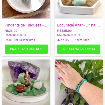
Pingente de Turquesa - paz e tranquilida...
Logunedé Altar - Cristais + Imagem + Sup...
R$28,00
R$185,00
R$26,60
com
Pix
R$175,75
com
Pix
3
x de
R$9,33
sem juros
3
x de
R$61,67
sem juros