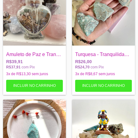
Amuleto de Paz e Tranquilidade - Durma b...
Turquesa - Tranquilidade e Perdão - pedr...
R$39,91
R$26,00
R$37,91
com
Pix
R$24,70
com
Pix
3
x de
R$13,30
sem juros
3
x de
R$8,67
sem juros