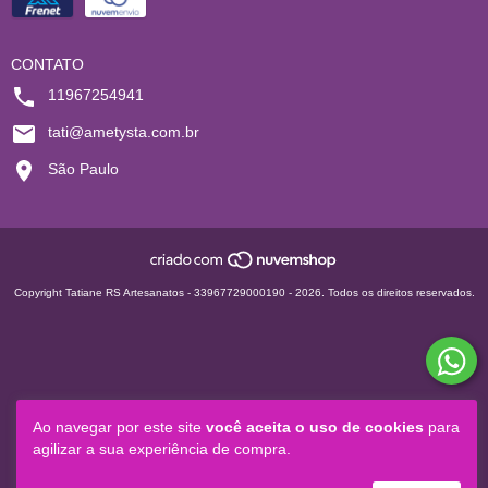
CONTATO
11967254941
tati@ametysta.com.br
São Paulo
Copyright Tatiane RS Artesanatos - 33967729000190 - 2026. Todos os direitos reservados.
Ao navegar por este site
você aceita o uso de cookies
para
agilizar a sua experiência de compra.