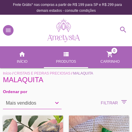
Frete Grátis* nas compras a partir de R$ 199 para SP e R$ 299 para
demais estados - consulte condições
0
INÍCIO
PRODUTOS
CARRINHO
Início
/
CRISTAIS E PEDRAS PRECIOSAS
/
MALAQUITA
MALAQUITA
Ordenar por
FILTRAR