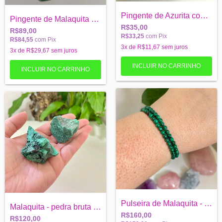
Pingente de Azurita com Malaquita - forç...
Pingente de Malaquita - pedra polida
R$35,00
R$89,00
R$33,25
com
Pix
R$84,55
com
Pix
3
x de
R$11,67
sem juros
3
x de
R$29,67
sem juros
Pulseira de Malaquita - Saúde e Poder Pe...
Malaquita - pedra bruta - Poder e Saúde
R$160,00
R$120,00