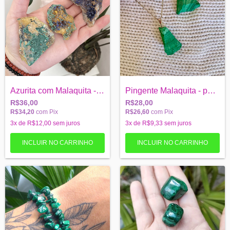
Azurita com Malaquita - Sabedoria - Pedr...
Pingente Malaquita - pedra bruta
R$36,00
R$28,00
R$34,20
com
Pix
R$26,60
com
Pix
3
x de
R$12,00
sem juros
3
x de
R$9,33
sem juros