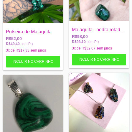
Malaquita - pedra rolada - Poder e Saúde
Pulseira de Malaquita
R$98,00
R$52,00
R$93,10
com
Pix
R$49,40
com
Pix
3
x de
R$32,67
sem juros
3
x de
R$17,33
sem juros