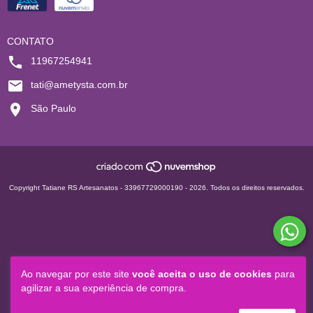
CONTATO
11967254941
tati@ametysta.com.br
São Paulo
Copyright Tatiane RS Artesanatos - 33967729000190 - 2026. Todos os direitos reservados.
Ao navegar por este site
você aceita o uso de cookies
para
agilizar a sua experiência de compra.