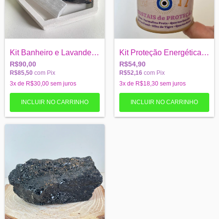
Kit Banheiro e Lavanderia — Limpeza ener...
Kit Proteção Energética- Xô Urucubaca
R$90,00
R$54,90
R$85,50
com
Pix
R$52,16
com
Pix
3
x de
R$30,00
sem juros
3
x de
R$18,30
sem juros