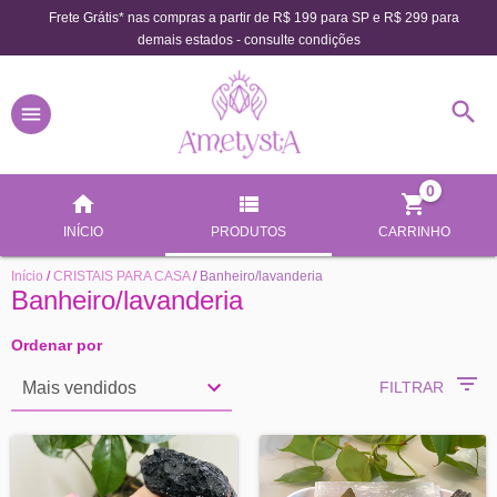
Frete Grátis* nas compras a partir de R$ 199 para SP e R$ 299 para
demais estados - consulte condições
0
INÍCIO
PRODUTOS
CARRINHO
Início
/
CRISTAIS PARA CASA
/
Banheiro/lavanderia
Banheiro/lavanderia
Ordenar por
FILTRAR